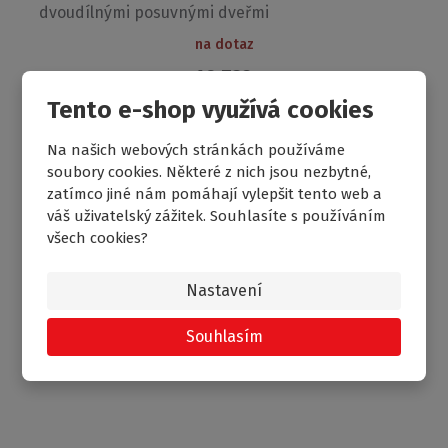
dvoudílnými posuvnými dveřmi
na dotaz
16 732
od
Kč
Tento e-shop využívá cookies
Na našich webových stránkách používáme
DOPRAVA ZDARMA
soubory cookies. Některé z nich jsou nezbytné,
NOVINKA
zatímco jiné nám pomáhají vylepšit tento web a
váš uživatelský zážitek. Souhlasíte s používáním
všech cookies?
Nastavení
Souhlasím