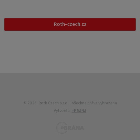
+420 461 353 611
Roth-czech.cz
© 2026, Roth Czech s.r.o.
- všechna práva vyhrazena
Vytvořila