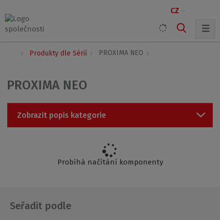
CZ
☰
Ú
PROXIMA NEO
Produkty dle Sérií
v
o
d
PROXIMA NEO
n
í
s
Zobrazit popis kategorie
t
r
a
n
a
Probíhá načítání komponenty
Seřadit podle