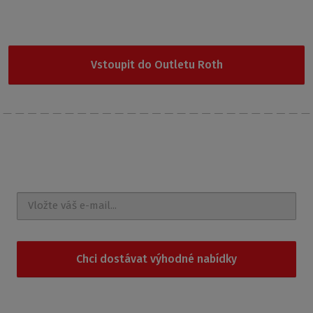
Nevybrali jste si z naší nabídky? Vyzkoušejte Outlet Roth, kde
najdete cenově nejdostupnější produkty.
Vstoupit do Outletu Roth
Nechte si posílat
novinky a akce na e-mail
Chci dostávat výhodné nabídky
Souhlasím se
zpracováním osobních údajů
.