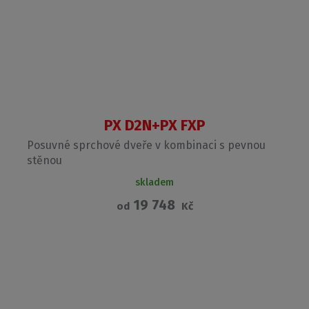
PX D2N+PX FXP
Posuvné sprchové dveře v kombinaci s pevnou
stěnou
skladem
19 748
od
Kč
Garance nejnižší ceny