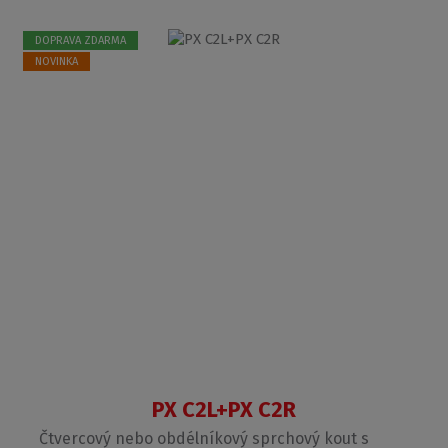
DOPRAVA ZDARMA
NOVINKA
PX C2L+PX C2R
Čtvercový nebo obdélníkový sprchový kout s