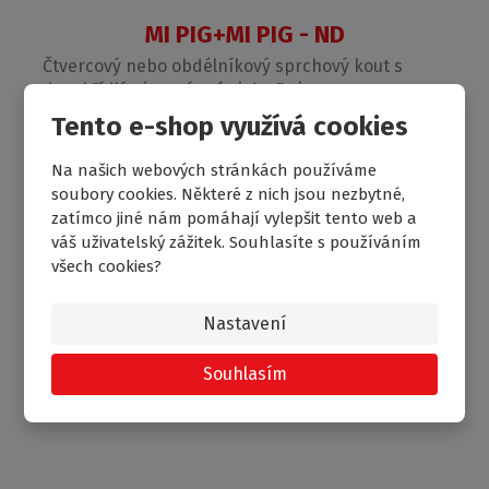
MI PIG+MI PIG - ND
Čtvercový nebo obdélníkový sprchový kout s
dvoukřídlými otevíracími dveřmi
Tento e-shop využívá cookies
není skladem
na dotaz
Na našich webových stránkách používáme
soubory cookies. Některé z nich jsou nezbytné,
zatímco jiné nám pomáhají vylepšit tento web a
váš uživatelský zážitek. Souhlasíte s používáním
všech cookies?
Nastavení
Souhlasím