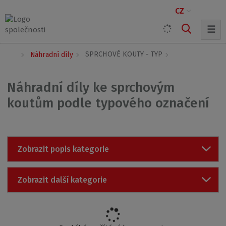
CZ
☰
Ú
SPRCHOVÉ KOUTY - TYP
Náhradní díly
v
o
d
Náhradní díly ke sprchovým
n
koutům podle typového označení
í
s
t
r
a
Zobrazit popis kategorie
n
a
Zobrazit další kategorie