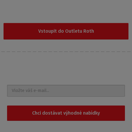
Garance nejnižší ceny
Nevybrali jste si z naší nabídky? Vyzkoušejte Outlet Roth, kde
najdete cenově nejdostupnější produkty.
Vstoupit do Outletu Roth
Nechte si posílat
novinky a akce na e-mail
Chci dostávat výhodné nabídky
Souhlasím se
zpracováním osobních údajů
.