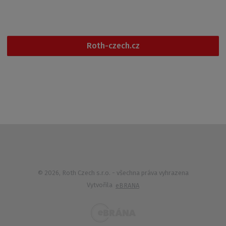
+420 461 353 611
Roth-czech.cz
© 2026, Roth Czech s.r.o.
- všechna práva vyhrazena
Vytvořila