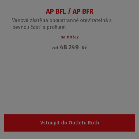
AP BFL / AP BFR
Vanová zástěna oboustranně otevíratelná s
pevnou částí s profilem
na dotaz
48 249
od
Kč
Garance nejnižší ceny
Nevybrali jste si z naší nabídky? Vyzkoušejte Outlet Roth, kde
najdete cenově nejdostupnější produkty.
Vstoupit do Outletu Roth