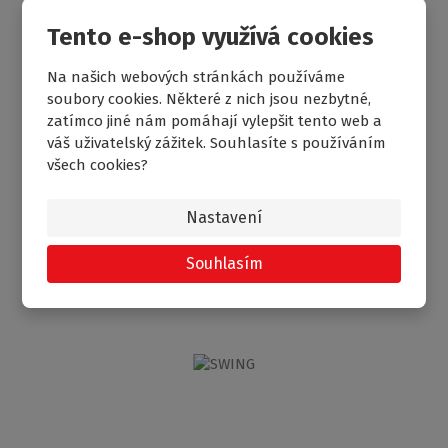
Tento e-shop využívá cookies
Na našich webových stránkách používáme
soubory cookies. Některé z nich jsou nezbytné,
zatímco jiné nám pomáhají vylepšit tento web a
váš uživatelský zážitek. Souhlasíte s používáním
všech cookies?
CI BAE
Nastavení
Vanová zástěna oboustranně otevíratelná
na dotaz
Souhlasím
7 317
od
Kč