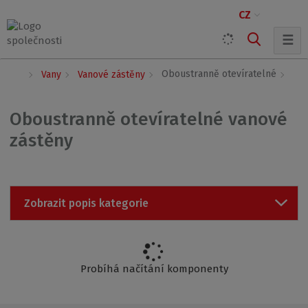
CZ
☰
Ú
Oboustranně otevíratelné
Vany
Vanové zástěny
v
o
d
Oboustranně otevíratelné vanové
n
zástěny
í
s
t
r
a
Zobrazit popis kategorie
n
a
Probíhá načítání komponenty