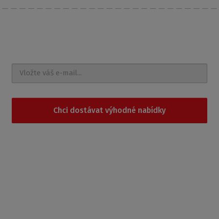
Nechte si posílat
novinky a akce na e-mail
Chci dostávat výhodné nabídky
Souhlasím se
zpracováním osobních údajů
.
Produkty
Sprchové kouty
Sprchové boxy