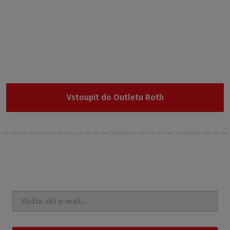
Garance nejnižší ceny
Nevybrali jste si z naší nabídky? Vyzkoušejte Outlet Roth, kde
najdete cenově nejdostupnější produkty.
Vstoupit do Outletu Roth
Nechte si posílat
novinky a akce na e-mail