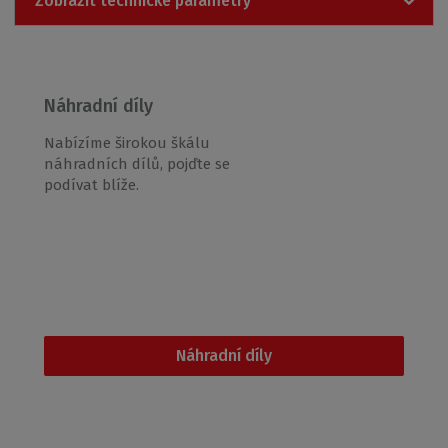
Zobrazit technické parametry
0
1
9
2
0
Náhradní díly
5
1
Nabízíme širokou škálu
8
náhradních dílů, pojďte se
7
podívat blíže.
Náhradní díly