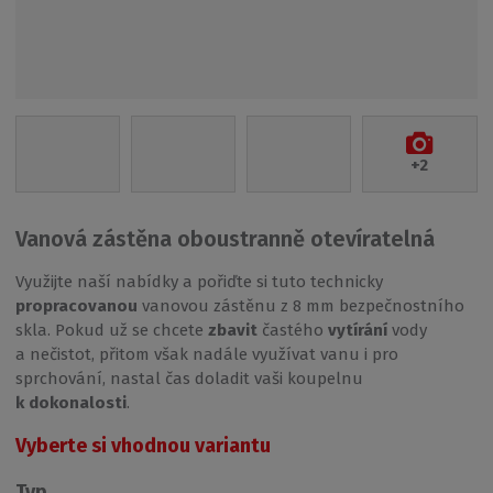
+2
Vanová zástěna oboustranně otevíratelná
Využijte naší nabídky a pořiďte si tuto technicky
propracovanou
vanovou zástěnu z 8 mm bezpečnostního
skla. Pokud už se chcete
zbavit
častého
vytírání
vody
a nečistot, přitom však nadále využívat vanu i pro
sprchování, nastal čas doladit vaši koupelnu
k dokonalosti
.
Vyberte si vhodnou variantu
Typ