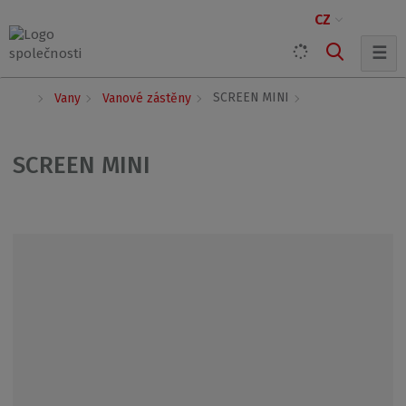
CZ
☰
Ú
SCREEN MINI
Vany
Vanové zástěny
v
o
d
SCREEN MINI
n
í
s
t
r
a
n
a