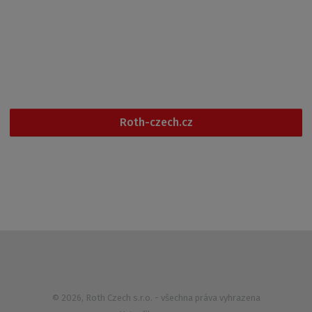
Kontakt
Po - Pá
6:00 - 14:30
+420 461 353 611
Roth-czech.cz
© 2026, Roth Czech s.r.o.
- všechna práva vyhrazena