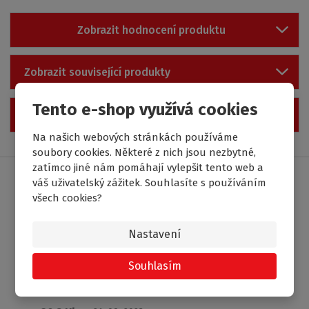
Zobrazit hodnocení produktu
Zobrazit související produkty
Tento e-shop využívá cookies
Zobrazit příslušenství
Na našich webových stránkách používáme
soubory cookies. Některé z nich jsou nezbytné,
zatímco jiné nám pomáhají vylepšit tento web a
Soubory ke stažení
váš uživatelský zážitek. Souhlasíte s používáním
všech cookies?
Montážní návod SCREEN MINI.pdf
Nastavení
569.45 Kb
21. 09. 2023
Souhlasím
Technická specifikace SCREEN MINI.pdf