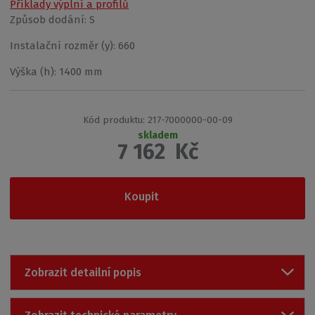
Příklady výplní a profilů
Způsob dodání:
S
Instalační rozměr (y):
660
Výška (h):
1400 mm
K
Kód produktu:
217-7000000-00-09
ó
skladem
7 162
Kč
d
v
ý
r
Koupit
o
b
c
e
:
Zobrazit detailní popis
8
5
9
1