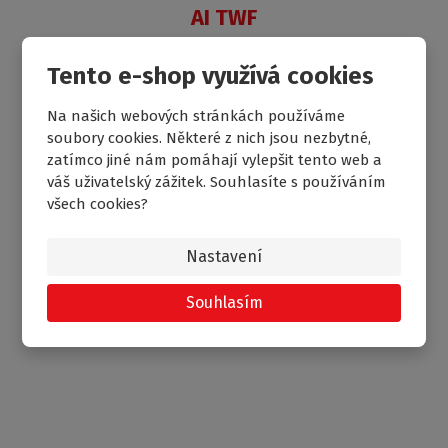
AI TWF
Velkoprostorová sprchová zástěna
Tento e-shop využívá cookies
skladem
7 536
od
Kč
Na našich webových stránkách používáme
soubory cookies. Některé z nich jsou nezbytné,
zatímco jiné nám pomáhají vylepšit tento web a
váš uživatelský zážitek. Souhlasíte s používáním
NOVINKA
všech cookies?
Nastavení
Souhlasím