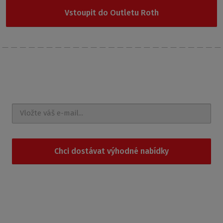
Vstoupit do Outletu Roth
Nechte si posílat
novinky a akce na e-mail
Chci dostávat výhodné nabídky
Souhlasím se
zpracováním osobních údajů
.
Produkty