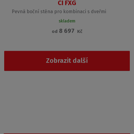
CI FXG
Pevná boční stěna pro kombinaci s dveřmi
skladem
8 697
od
Kč
Zobrazit další
Garance nejnižší ceny
Nevybrali jste si z naší nabídky? Vyzkoušejte Outlet Roth, kde
najdete cenově nejdostupnější produkty.