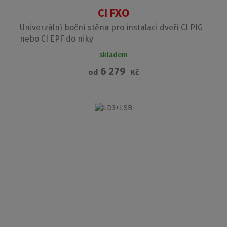
CI FXO
Univerzální boční stěna pro instalaci dveří CI PIG
nebo CI EPF do niky
skladem
6 279
od
Kč