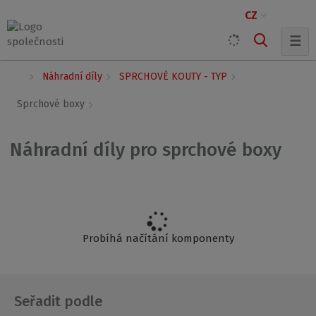
CZ
☰
Ú
Náhradní díly
SPRCHOVÉ KOUTY - TYP
v
o
Sprchové boxy
d
n
í
Náhradní díly pro sprchové boxy
s
t
r
a
n
a
Probíhá načítání komponenty
Seřadit podle