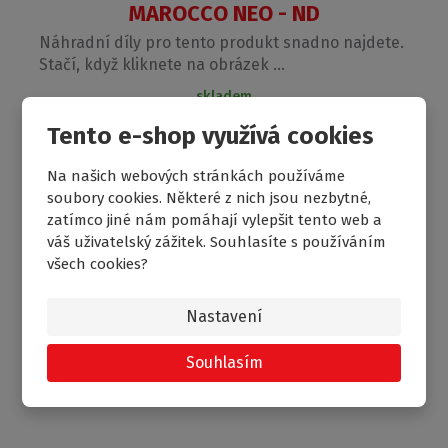
MAROCCO NEO - ND
Náhradní díly pro tento produkt snadno najdete.
Stačí, když kliknete na obrázek ...
skladem
214
Tento e-shop využívá cookies
od
Kč
Na našich webových stránkách používáme
soubory cookies. Některé z nich jsou nezbytné,
zatímco jiné nám pomáhají vylepšit tento web a
váš uživatelský zážitek. Souhlasíte s používáním
všech cookies?
Nastavení
Souhlasím