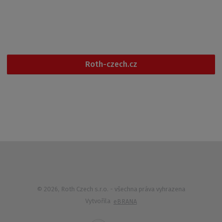
6:00 - 14:30
+420 461 353 611
Roth-czech.cz
© 2026, Roth Czech s.r.o.
- všechna práva vyhrazena
Vytvořila