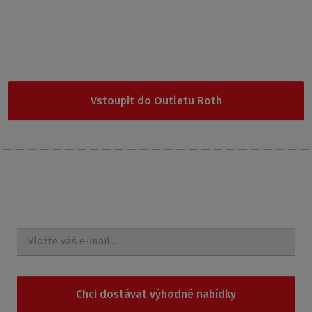
Garance nejnižší ceny
Nevybrali jste si z naší nabídky? Vyzkoušejte Outlet Roth, kde
najdete cenově nejdostupnější produkty.
Vstoupit do Outletu Roth
Nechte si posílat
novinky a akce na e-mail
Chci dostávat výhodné nabídky