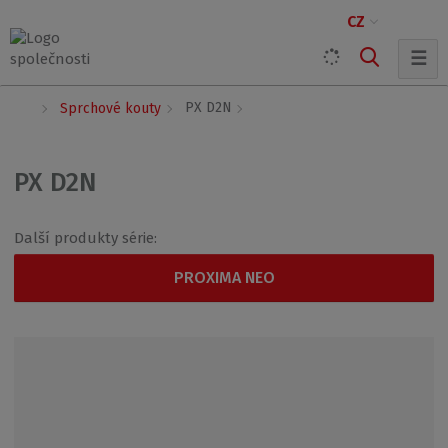
CZ
☰
Ú
PX D2N
Sprchové kouty
v
o
d
PX D2N
n
í
s
Další produkty série:
t
r
PROXIMA NEO
a
n
a