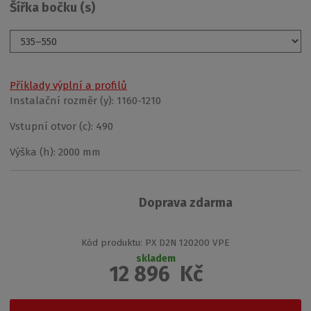
Šířka bočku (s)
Příklady výplní a profilů
Instalační rozměr (y):
1160-1210
Vstupní otvor (c):
490
Výška (h):
2000 mm
Doprava zdarma
K
Kód produktu:
PX D2N 120200 VPE
ó
skladem
12 896
Kč
d
v
ý
r