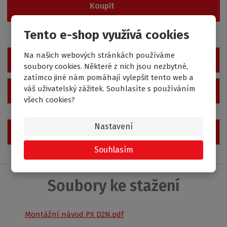
Koupit
o
b
c
Tento e-shop využívá cookies
e
:
Na našich webových stránkách používáme
Zobrazit detailní popis
8
soubory cookies. Některé z nich jsou nezbytné,
5
zatímco jiné nám pomáhají vylepšit tento web a
9
váš uživatelský zážitek. Souhlasíte s používáním
Zobrazit technické parametry
1
všech cookies?
0
1
9
Nastavení
5
Zobrazit hodnocení produktu
7
Souhlasím
9
5
0
Soubory ke stažení
9
Montážní návod PX D2N.pdf