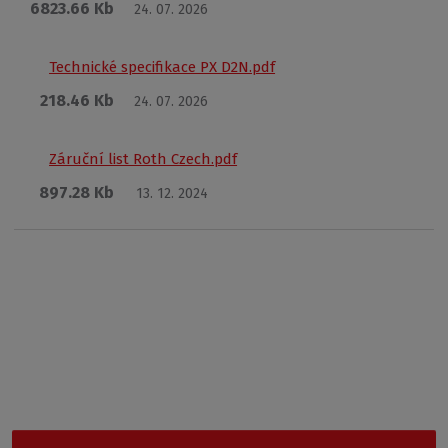
6823.66 Kb
24. 07. 2026
Technické specifikace PX D2N.pdf
218.46 Kb
24. 07. 2026
Záruční list Roth Czech.pdf
897.28 Kb
13. 12. 2024
Garance nejnižší ceny
Nevybrali jste si z naší nabídky? Vyzkoušejte Outlet Roth, kde
najdete cenově nejdostupnější produkty.