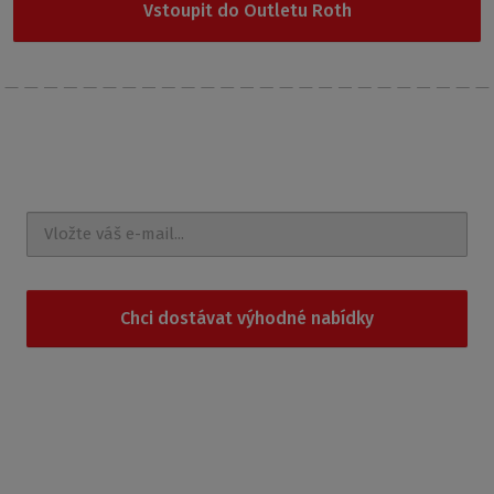
Vstoupit do Outletu Roth
Nechte si posílat
novinky a akce na e-mail
Chci dostávat výhodné nabídky
Souhlasím se
zpracováním osobních údajů
.
Produkty
Sprchové kouty