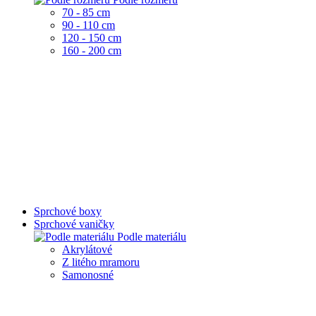
70 - 85 cm
90 - 110 cm
120 - 150 cm
160 - 200 cm
Sprchové boxy
Sprchové vaničky
Podle materiálu
Akrylátové
Z litého mramoru
Samonosné