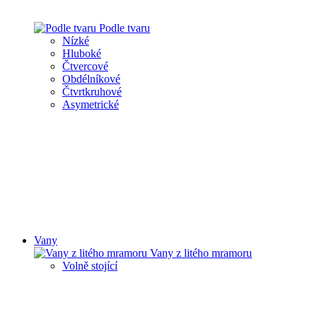
Podle tvaru
Nízké
Hluboké
Čtvercové
Obdélníkové
Čtvrtkruhové
Asymetrické
Vany
Vany z litého mramoru
Volně stojící