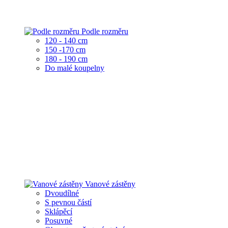
Podle rozměru
120 - 140 cm
150 -170 cm
180 - 190 cm
Do malé koupelny
Vanové zástěny
Dvoudílné
S pevnou částí
Sklápěcí
Posuvné