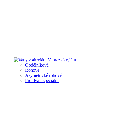
Vany z akrylátu
Obdélníkové
Rohové
Asymetrické rohové
Pro dva - speciální