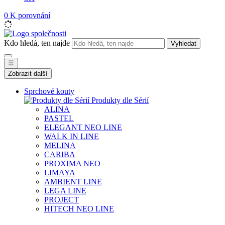
0
K porovnání
Kdo hledá, ten najde
Vyhledat
☰
Zobrazit další
Sprchové kouty
Produkty dle Sérií
ALINA
PASTEL
ELEGANT NEO LINE
WALK IN LINE
MELINA
CARIBA
PROXIMA NEO
LIMAYA
AMBIENT LINE
LEGA LINE
PROJECT
HITECH NEO LINE