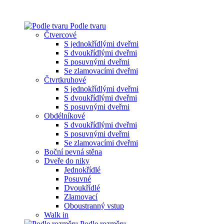
Podle tvaru
Čtvercové
S jednokřídlými dveřmi
S dvoukřídlými dveřmi
S posuvnými dveřmi
Se zlamovacími dveřmi
Čtvrtkruhové
S jednokřídlými dveřmi
S dvoukřídlými dveřmi
S posuvnými dveřmi
Obdélníkové
S dvoukřídlými dveřmi
S posuvnými dveřmi
Se zlamovacími dveřmi
Boční pevná stěna
Dveře do niky
Jednokřídlé
Posuvné
Dvoukřídlé
Zlamovací
Oboustranný vstup
Walk in
Podle rozměru