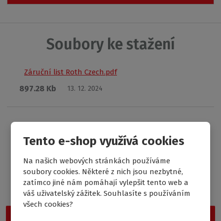
4
9
0
4
Soubory ke stažení
Záruční list Roth Czech.pdf
897.28 Kb
13. 12. 2024
Tento e-shop využívá cookies
Na našich webových stránkách používáme
Garance nejnižší ceny
soubory cookies. Některé z nich jsou nezbytné,
zatímco jiné nám pomáhají vylepšit tento web a
Nevybrali jste si z naší nabídky? Vyzkoušejte Outlet Roth, kde
najdete cenově nejdostupnější produkty.
váš uživatelský zážitek. Souhlasíte s používáním
všech cookies?
Vstoupit do Outletu Roth