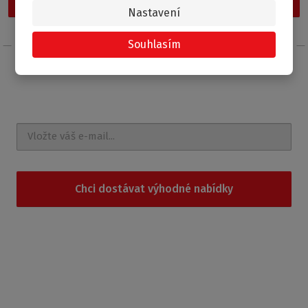
Nastavení
Souhlasím
Nechte si posílat
novinky a akce na e-mail
Chci dostávat výhodné nabídky
Souhlasím se
zpracováním osobních údajů
.
Produkty
Sprchové kouty