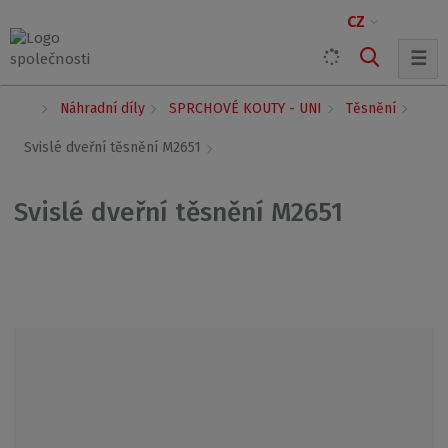
CZ
☰
Ú
Náhradní díly
SPRCHOVÉ KOUTY - UNI
Těsnění
v
o
Svislé dveřní těsnění M2651
d
n
í
Svislé dveřní těsnění M2651
s
t
r
a
n
a