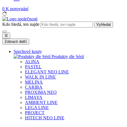
0
K porovnání
Kdo hledá, ten najde
Vyhledat
☰
Zobrazit další
Sprchové kouty
Produkty dle Sérií
ALINA
PASTEL
ELEGANT NEO LINE
WALK IN LINE
MELINA
CARIBA
PROXIMA NEO
LIMAYA
AMBIENT LINE
LEGA LINE
PROJECT
HITECH NEO LINE