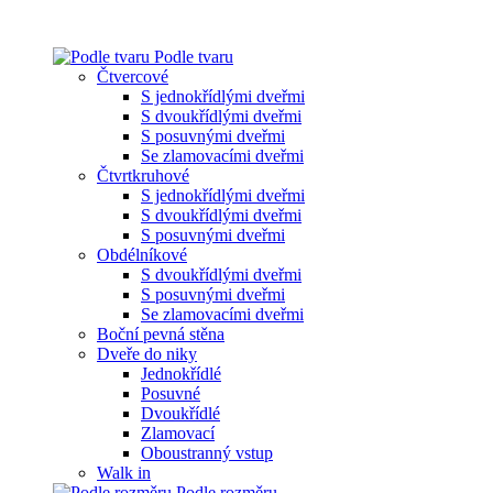
Podle tvaru
Čtvercové
S jednokřídlými dveřmi
S dvoukřídlými dveřmi
S posuvnými dveřmi
Se zlamovacími dveřmi
Čtvrtkruhové
S jednokřídlými dveřmi
S dvoukřídlými dveřmi
S posuvnými dveřmi
Obdélníkové
S dvoukřídlými dveřmi
S posuvnými dveřmi
Se zlamovacími dveřmi
Boční pevná stěna
Dveře do niky
Jednokřídlé
Posuvné
Dvoukřídlé
Zlamovací
Oboustranný vstup
Walk in
Podle rozměru