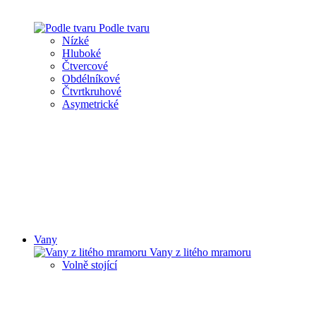
Podle tvaru
Nízké
Hluboké
Čtvercové
Obdélníkové
Čtvrtkruhové
Asymetrické
Vany
Vany z litého mramoru
Volně stojící