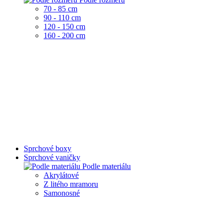
70 - 85 cm
90 - 110 cm
120 - 150 cm
160 - 200 cm
Sprchové boxy
Sprchové vaničky
Podle materiálu
Akrylátové
Z litého mramoru
Samonosné