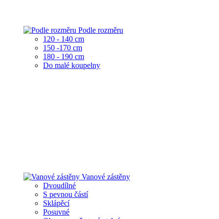
Podle rozměru
120 - 140 cm
150 -170 cm
180 - 190 cm
Do malé koupelny
Vanové zástěny
Dvoudílné
S pevnou částí
Sklápěcí
Posuvné