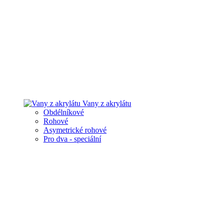
Vany z akrylátu
Obdélníkové
Rohové
Asymetrické rohové
Pro dva - speciální