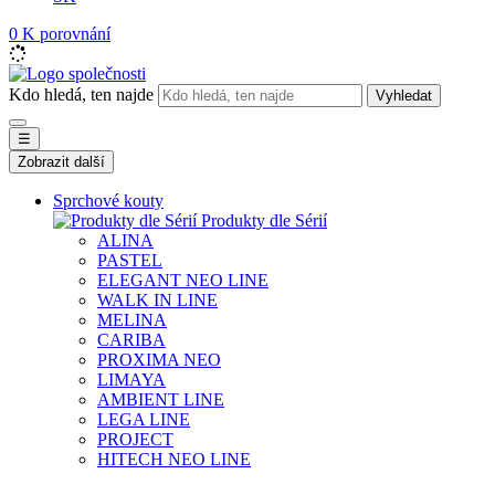
0
K porovnání
Kdo hledá, ten najde
Vyhledat
☰
Zobrazit další
Sprchové kouty
Produkty dle Sérií
ALINA
PASTEL
ELEGANT NEO LINE
WALK IN LINE
MELINA
CARIBA
PROXIMA NEO
LIMAYA
AMBIENT LINE
LEGA LINE
PROJECT
HITECH NEO LINE