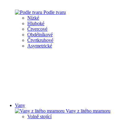
Podle tvaru
Nízké
Hluboké
Čtvercové
Obdélníkové
Čtvrtkruhové
Asymetrické
Vany
Vany z litého mramoru
Volně stojící