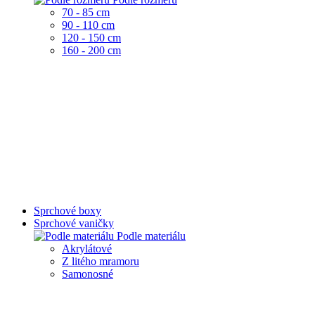
70 - 85 cm
90 - 110 cm
120 - 150 cm
160 - 200 cm
Sprchové boxy
Sprchové vaničky
Podle materiálu
Akrylátové
Z litého mramoru
Samonosné