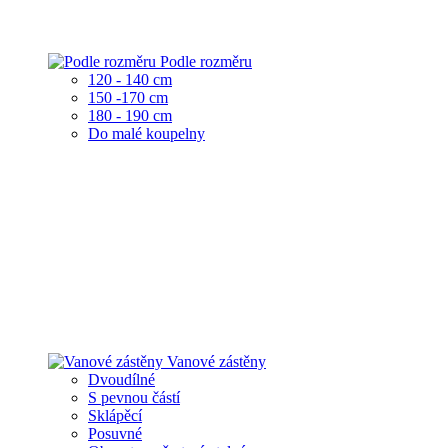
Podle rozměru
120 - 140 cm
150 -170 cm
180 - 190 cm
Do malé koupelny
Vanové zástěny
Dvoudílné
S pevnou částí
Sklápěcí
Posuvné