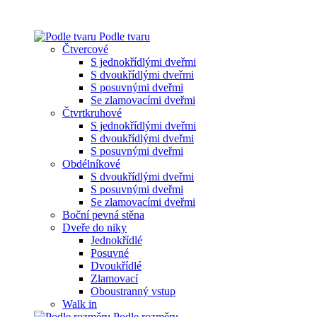
Podle tvaru
Čtvercové
S jednokřídlými dveřmi
S dvoukřídlými dveřmi
S posuvnými dveřmi
Se zlamovacími dveřmi
Čtvrtkruhové
S jednokřídlými dveřmi
S dvoukřídlými dveřmi
S posuvnými dveřmi
Obdélníkové
S dvoukřídlými dveřmi
S posuvnými dveřmi
Se zlamovacími dveřmi
Boční pevná stěna
Dveře do niky
Jednokřídlé
Posuvné
Dvoukřídlé
Zlamovací
Oboustranný vstup
Walk in
Podle rozměru