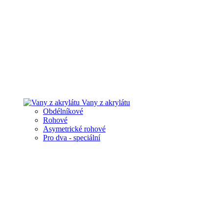
Vany z akrylátu
Obdélníkové
Rohové
Asymetrické rohové
Pro dva - speciální