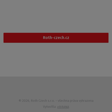
Po - Pá
6:00 - 14:30
+420 461 353 611
Roth-czech.cz
© 2026, Roth Czech s.r.o.
- všechna práva vyhrazena
Vytvořila