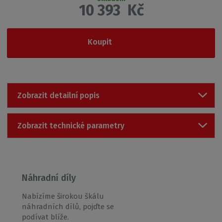
10 393
Kč
d
v
ý
r
Koupit
o
b
c
e
:
Zobrazit detailní popis
8
5
9
Zobrazit technické parametry
1
0
1
9
3
9
Náhradní díly
5
5
Nabízíme širokou škálu
7
náhradních dílů, pojďte se
4
podívat blíže.