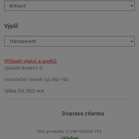
Výplň
Příklady výplní a profilů
Způsob dodání:
O
Instalační rozměr (y):
652–702
Výška (h):
2023 mm
Doprava zdarma
K
Kód produktu:
CI FXP 070200 VPE
ó
skladem