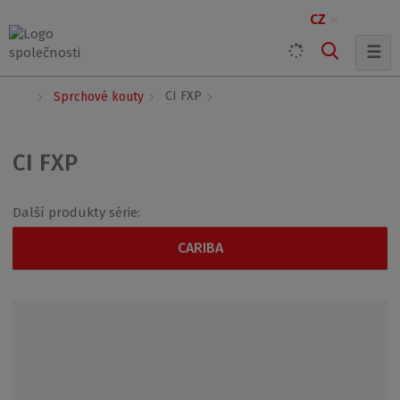
CZ
☰
Ú
CI FXP
Sprchové kouty
v
o
d
CI FXP
n
í
s
Další produkty série:
t
r
CARIBA
a
n
a