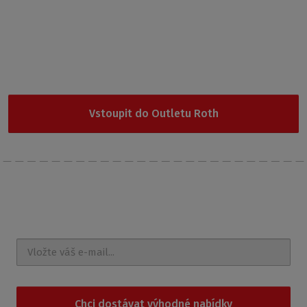
Garance nejnižší ceny
Nevybrali jste si z naší nabídky? Vyzkoušejte Outlet Roth, kde
najdete cenově nejdostupnější produkty.
Vstoupit do Outletu Roth
Nechte si posílat
novinky a akce na e-mail
Chci dostávat výhodné nabídky