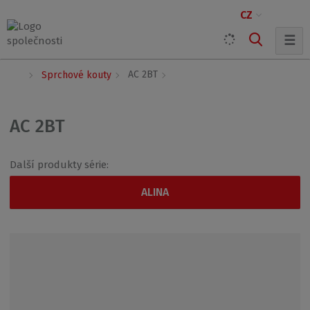
CZ
☰
Ú
AC 2BT
Sprchové kouty
v
o
d
AC 2BT
n
í
s
Další produkty série:
t
r
ALINA
a
n
a