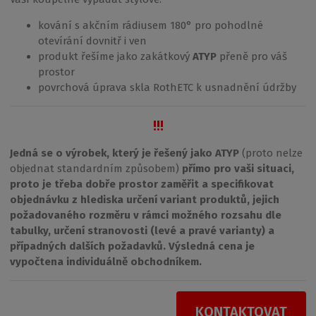
kování s akčním rádiusem 180° pro pohodlné
otevírání dovnitř i ven
produkt řešíme jako zakátkový
ATYP
přeně pro váš
prostor
povrchová úprava skla RothETC k usnadnění údržby
!!!
Jedná se o výrobek, který je řešený jako ATYP
(proto nelze
objednat standardním způsobem)
přímo pro vaši situaci,
proto je třeba dobře prostor zaměřit a specifikovat
objednávku z hlediska určení variant produktů, jejich
požadovaného rozměru v rámci možného rozsahu dle
tabulky, určení stranovosti (levé a pravé varianty) a
případných dalších požadavků. Výsledná cena je
vypočtena individuálně obchodníkem.
KONTAKTOVAT