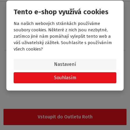
Tento e-shop využívá cookies
Soubory ke stažení
Na našich webových stránkách používáme
soubory cookies. Některé z nich jsou nezbytné,
Záruční list Roth Czech.pdf
zatímco jiné nám pomáhají vylepšit tento web a
897.28 Kb
13. 12. 2024
váš uživatelský zážitek. Souhlasíte s používáním
všech cookies?
Nastavení
Souhlasím
Garance nejnižší ceny
Nevybrali jste si z naší nabídky? Vyzkoušejte Outlet Roth, kde
najdete cenově nejdostupnější produkty.
Vstoupit do Outletu Roth