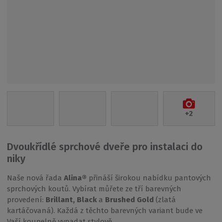
+2
Dvoukřídlé sprchové dveře pro instalaci do
niky
Naše nová řada
Alina®
přináší širokou nabídku pantových
sprchových koutů. Vybírat můřete ze tří barevných
provedení:
Brillant, Black
a
Brushed Gold
(zlatá
kartáčovaná). Každá z těchto barevných variant bude ve
Vaší koupelně vypadat stylově.