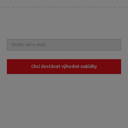
Nechte si posílat
novinky a akce na e-mail
Chci dostávat výhodné nabídky
Souhlasím se
zpracováním osobních údajů
.
Produkty
Sprchové kouty
Sprchové boxy