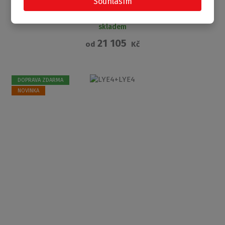
Souhlasím
dvoukřídlými otevíracími dveřmi
skladem
21 105
od
Kč
DOPRAVA ZDARMA
NOVINKA