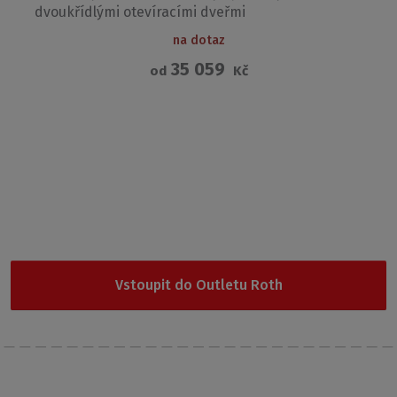
dvoukřídlými otevíracími dveřmi
na dotaz
35 059
od
Kč
Garance nejnižší ceny
Nevybrali jste si z naší nabídky? Vyzkoušejte Outlet Roth, kde
najdete cenově nejdostupnější produkty.
Vstoupit do Outletu Roth
Nechte si posílat