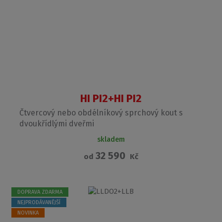
HI PI2+HI PI2
Čtvercový nebo obdélníkový sprchový kout s
dvoukřídlými dveřmi
skladem
32 590
od
Kč
DOPRAVA ZDARMA
NEJPRODÁVANĚJŠÍ
NOVINKA