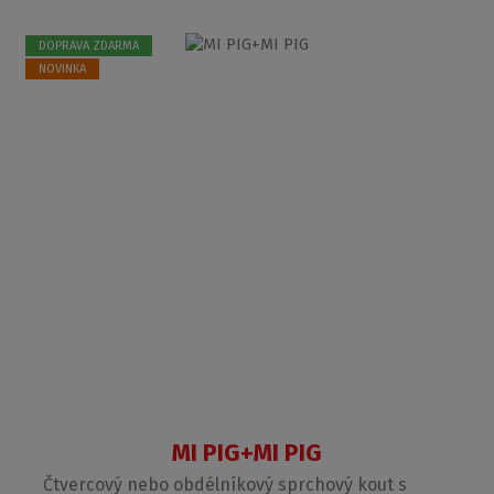
DOPRAVA ZDARMA
NOVINKA
MI PIG+MI PIG
Čtvercový nebo obdélníkový sprchový kout s