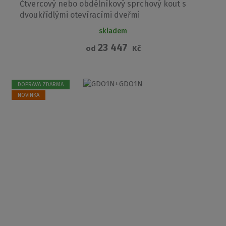
Čtvercový nebo obdélníkový sprchový kout s
dvoukřídlými otevíracími dveřmi
skladem
23 447
od
Kč
DOPRAVA ZDARMA
NOVINKA