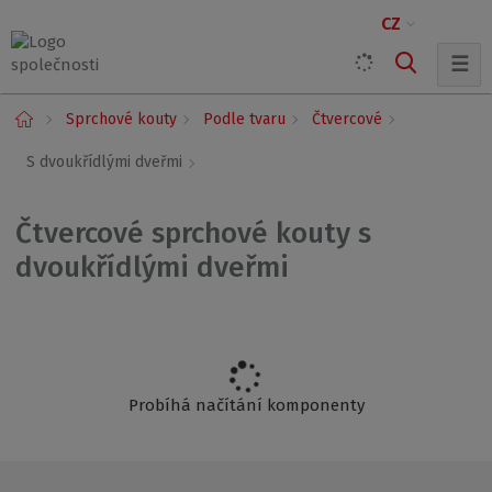
CZ
☰
Ú
Sprchové kouty
Podle tvaru
Čtvercové
v
o
S dvoukřídlými dveřmi
d
n
í
Čtvercové sprchové kouty s
s
dvoukřídlými dveřmi
t
r
a
n
a
Probíhá načítání komponenty