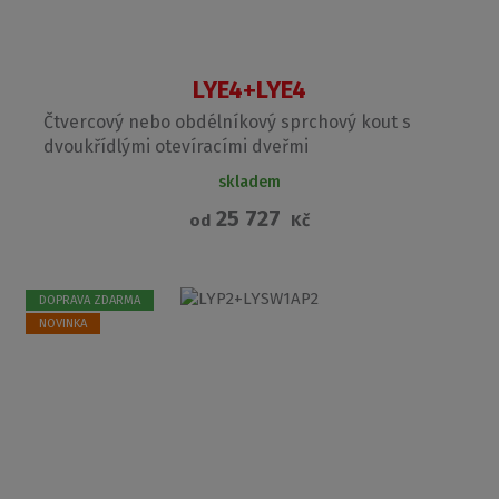
LYE4+LYE4
Čtvercový nebo obdélníkový sprchový kout s
dvoukřídlými otevíracími dveřmi
skladem
25 727
od
Kč
DOPRAVA ZDARMA
NOVINKA