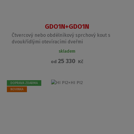
GDO1N+GDO1N
Čtvercový nebo obdélníkový sprchový kout s
dvoukřídlými otevíracími dveřmi
skladem
25 330
od
Kč
DOPRAVA ZDARMA
NOVINKA