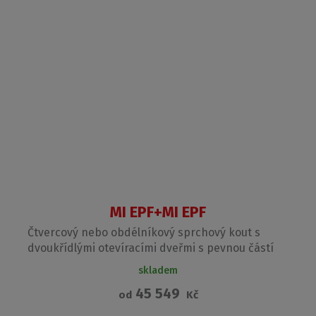
MI EPF+MI EPF
Čtvercový nebo obdélníkový sprchový kout s
dvoukřídlými otevíracími dveřmi s pevnou částí
skladem
45 549
od
Kč