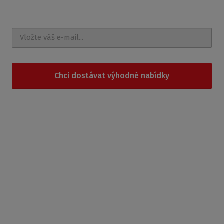
novinky a akce na e-mail
Chci dostávat výhodné nabídky
Souhlasím se
zpracováním osobních údajů
.
Produkty
Sprchové kouty
Sprchové boxy
Sprchové vaničky
Vany