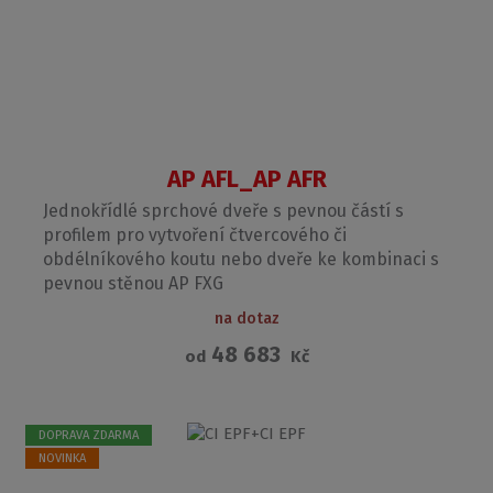
AP AFL_AP AFR
Jednokřídlé sprchové dveře s pevnou částí s
profilem pro vytvoření čtvercového či
obdélníkového koutu nebo dveře ke kombinaci s
pevnou stěnou AP FXG
na dotaz
48 683
od
Kč
DOPRAVA ZDARMA
NOVINKA